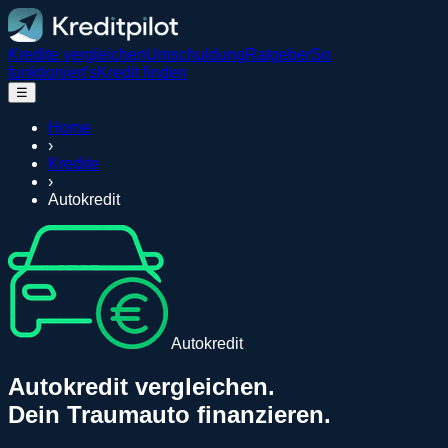
Kredite vergleichen
Umschuldung
Ratgeber
So
funktioniert's
Kredit finden
☰
Home
›
Kredite
›
Autokredit
Autokredit
Autokredit vergleichen.
Dein Traumauto finanzieren.