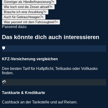
Günstiger als Händlerfinanzierung?
+
Wie hoch sind die Zinsen aktuell?
+
Brauche ich eine Anzahlung?
+
Auch für Gebrauchtwagen?
+
Was passiert mit dem Fahrzeugbrief?
+
Passend dazu
Das könnte dich auch interessieren
🛡️
KFZ-Versicherung vergleichen
Den besten Tarif für Haftpflicht, Teilkasko oder Vollkasko
finden.
💳
Tankkarte & Kreditkarte
Cashback an der Tankstelle und auf Reisen.