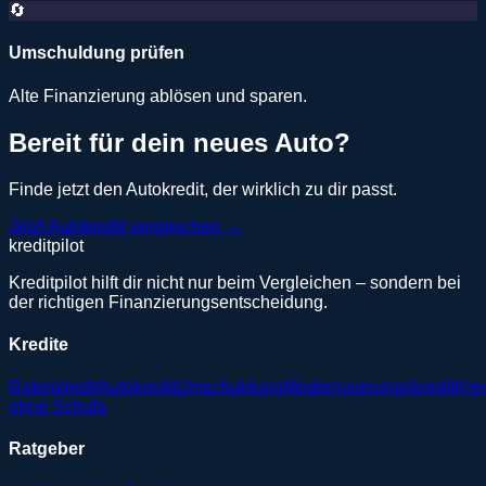
🔄
Umschuldung prüfen
Alte Finanzierung ablösen und sparen.
Bereit für dein neues Auto?
Finde jetzt den Autokredit, der wirklich zu dir passt.
Jetzt Autokredit vergleichen →
kreditpilot
Kreditpilot hilft dir nicht nur beim Vergleichen – sondern bei
der richtigen Finanzierungsentscheidung.
Kredite
Ratenkredit
Autokredit
Umschuldung
Modernisierungskredit
Kred
ohne Schufa
Ratgeber