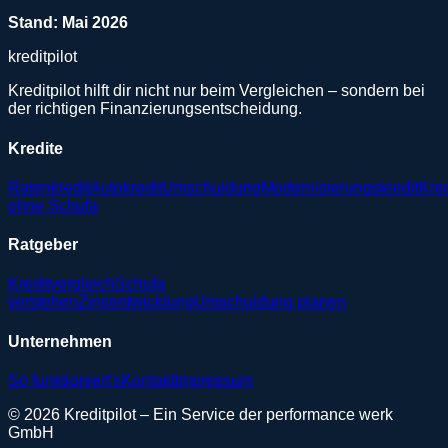
Stand: Mai 2026
kreditpilot
Kreditpilot hilft dir nicht nur beim Vergleichen – sondern bei
der richtigen Finanzierungsentscheidung.
Kredite
Ratenkredit
Autokredit
Umschuldung
Modernisierungskredit
Kred
ohne Schufa
Ratgeber
Kreditvergleich
Schufa
verstehen
Zinsentwicklung
Umschuldung planen
Unternehmen
So funktioniert's
Kontakt
Impressum
© 2026 Kreditpilot – Ein Service der performance werk
GmbH